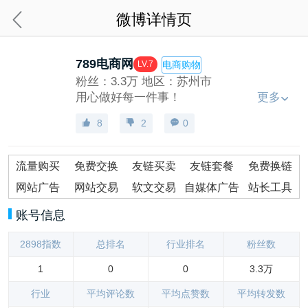
微博详情页
789电商网
LV.7
电商购物
粉丝：3.3万
地区：苏州市
用心做好每一件事！
更多
8
2
0
流量购买
免费交换
友链买卖
友链套餐
免费换链
网站广告
网站交易
软文交易
自媒体广告
站长工具
账号信息
2898指数
总排名
行业排名
粉丝数
1
0
0
3.3万
行业
平均评论数
平均点赞数
平均转发数