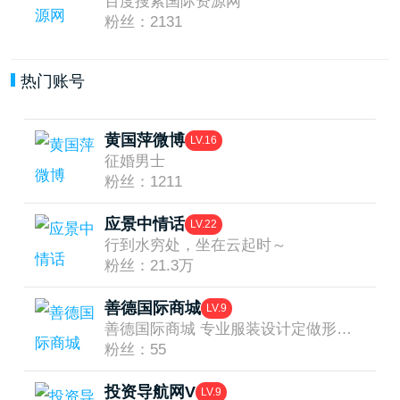
百度搜索国际资源网
粉丝：2131
热门账号
黄国萍微博
LV.16
征婚男士
粉丝：1211
应景中情话
LV.22
行到水穷处，坐在云起时～
粉丝：21.3万
善德国际商城
LV.9
善德国际商城 专业服装设计定做形象改造，西服定做，工作服定做，衬衫定做，T恤衫定做等。电话18634407893
粉丝：55
投资导航网V
LV.9