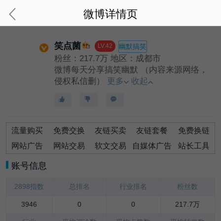
微博详情页
笑点菌
LV.42
幽默搞笑
粉丝：217.7万
地区：成都市
微博每天分享搞笑幽默 （内容来源网络，
侵权私信删）
更多
收起
流量购买
免费交换
友链买卖
友链套餐
免费换链
网站广告
网站交易
软文交易
自媒体广告
站长工具
账号信息
2898指数
总排名
行业排名
粉丝数
3946
0
0
217.7万