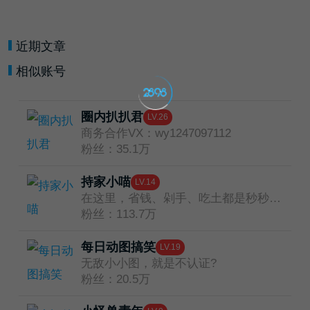
近期文章
相似账号
圈内扒扒君
LV.26
商务合作VX：wy1247097112
粉丝：35.1万
持家小喵
LV.14
在这里，省钱、剁手、吃土都是秒秒钟的事儿
粉丝：113.7万
每日动图搞笑
LV.19
无敌小小图，就是不认证?
粉丝：20.5万