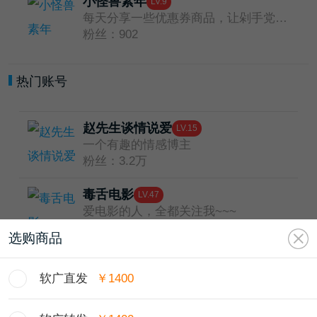
小怪兽素年
LV.9
每天分享一些优惠券商品，让剁手党省钱！
粉丝：902
热门账号
赵先生谈情说爱
LV.15
一个有趣的情感博主
粉丝：3.2万
毒舌电影
LV.47
爱电影的人，全都关注我~~~
粉丝：1479.3万
选购商品
应景中情话
LV.22
行到水穷处，坐在云起时～
软广直发
￥1400
粉丝：21.3万