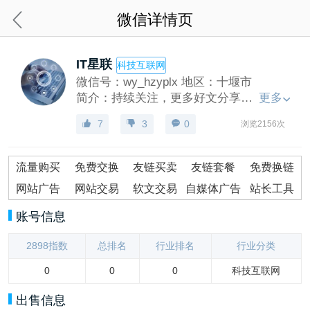
微信详情页
IT星联
科技互联网
微信号：
wy_hzyplx
地区：
十堰市
简介：持续关注，更多好文分享中。。。
更多
7
3
0
浏览2156次
流量购买
免费交换
友链买卖
友链套餐
免费换链
网站广告
网站交易
软文交易
自媒体广告
站长工具
账号信息
2898指数
总排名
行业排名
行业分类
0
0
0
科技互联网
出售信息