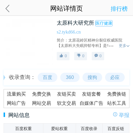
网站详情页
排行榜
太原科大研究所
医疗健康
s2.tykd66.cn
简介：太原花岭区精神分裂症权威医院
更多
【太原科大失眠抑郁专科】是华北地区治
疗精神疾病的医院,医院集研究、治疗一体
0
0
0
的精神专科医院,治疗了很多的精神疾病患
者.让来院的每个患者都有一个健康的生活.
收录查询：
百度
360
搜狗
必应
流量购买
免费交换
友链买卖
友链套餐
免费换链
网站广告
网站交易
软文交易
自媒体广告
站长工具
网站信息
举报
百度权重
爱站权重
百度收录
百度反链