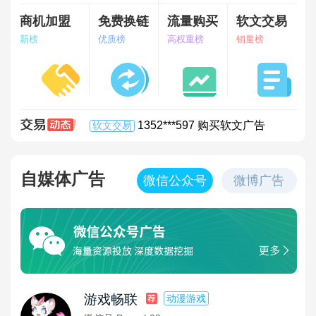
2898站长资源平台增值电信业务经营许可证
商机加盟
免费换链
流量购买
软文交易
关于平台2022春节放假及提现通知
新榜
优质榜
高权重榜
销量榜
有关用户提现的公告，请大家务必看清楚
关于自动上链没有及时显示的解决方案
1352***597 购买软文广告
软文交易
关于恢复银行对公转帐充值的通知
1352***597 购买软文广告
软文交易
注意！一经发现以下行为一律封账号
1352***597 购买软文广告
软文交易
关于部分站长申请提现审核被驳回问题的公告
1352***597 购买软文广告
软文交易
关于2898平台“支付系统”升级上线的通知
1352***597 购买软文广告
软文交易
自媒体广告
微信公众号
微博广告
关于平台订单服务完成结算收取手续费调整的通知
1352***597 购买软文广告
软文交易
关于平台2026年端午放假及提现通知
1352***597 购买软文广告
软文交易
关于平台2026年五一放假及提现通知
1352***597 购买软文广告
软文交易
关于平台2026年清明节放假及提现通知
1352***597 购买软文广告
软文交易
关于平台2026年春节放假及提现通知
1352***597 购买软文广告
软文交易
关于平台2026年元旦放假及提现通知
1352***597 购买软文广告
软文交易
游戏畅联
动漫游戏
关于平台2025年国庆中秋放假及提现通知
1352***597 购买软文广告
软文交易