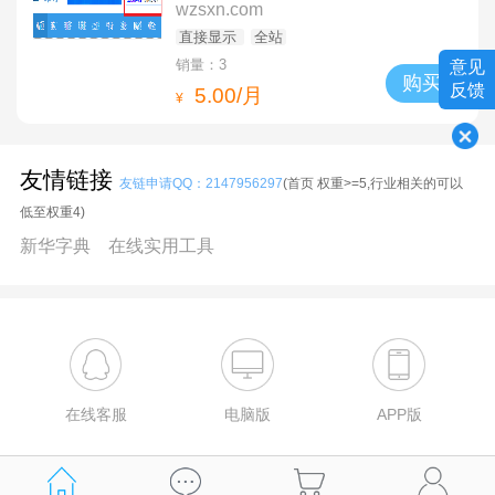
wzsxn.com
直接显示
全站
销量：3
意见
购买
反馈
5.00/月
¥
友情链接
友链申请QQ：2147956297
(首页 权重>=5,行业相关的可以
低至权重4)
新华字典
在线实用工具
在线客服
电脑版
APP版