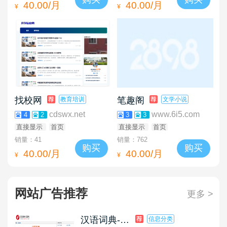
40.00/月
40.00/月
¥
¥
找校网
笔趣阁
教育培训
文学小说
cdswx.net
www.6i5.com
4
2
3
3
直接显示
首页
直接显示
首页
销量：41
销量：762
购买
购买
40.00/月
40.00/月
¥
¥
网站广告推荐
更多 >
汉语词典-福建新闻网
信息分类