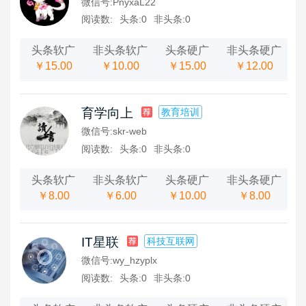
微信号:
PnyxaL22
关于近期出现代充值问题的公告
1352***597 购买软文广告
阅读数:
头条:
0
非头条:
0
软文交易
关于平台2025年端午放假及提现通知
1352***597 购买软文广告
软文交易
头条软广
非头条软广
头条硬广
非头条硬广
关于平台2025年五一放假及提现通知
1352***597 购买软文广告
软文交易
￥15.00
￥10.00
￥15.00
￥12.00
关于平台2025年清明节放假及提现通知
1352***597 购买软文广告
软文交易
关于平台2025年春节放假及提现通知
1352***597 购买软文广告
软文交易
育学向上
教育培训
关于平台2024年国庆放假及提现通知
1352***597 购买软文广告
软文交易
微信号:
skr-web
关于平台2024年中秋放假及提现通知
1352***597 购买软文广告
软文交易
阅读数:
头条:
0
非头条:
0
关于平台2024年五一放假及提现通知
1352***597 购买软文广告
软文交易
关于平台2024年清明节放假及提现通知
头条软广
非头条软广
头条硬广
非头条硬广
￥8.00
￥6.00
￥10.00
￥8.00
2898站长资源平台增值电信业务经营许可证
关于平台2022春节放假及提现通知
有关用户提现的公告，请大家务必看清楚
IT星联
科技互联网
微信号:
wy_hzyplx
关于自动上链没有及时显示的解决方案
阅读数:
头条:
0
非头条:
0
关于恢复银行对公转帐充值的通知
注意！一经发现以下行为一律封账号