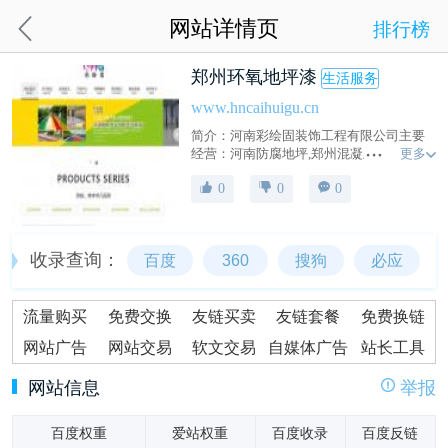
网站详情页
排行榜
郑州环氧地坪漆
生活服务
www.hncaihuigu.cn
简介：河南彩绘固装饰工程有限公司主要
更多
经营：河南防腐地坪,郑州混凝土硬化剂,河
南金刚砂耐磨硬化地坪,郑州装饰性地坪,河
0
0
0
南类球场地坪,郑州地板漆材料等，致力于
为广大用户提供优质服务。电话：400-
0683-558
收录查询：
百度
360
搜狗
必应
流量购买
免费交换
友链买卖
友链套餐
免费换链
网站广告
网站交易
软文交易
自媒体广告
站长工具
网站信息
举报
百度权重
爱站权重
百度收录
百度反链