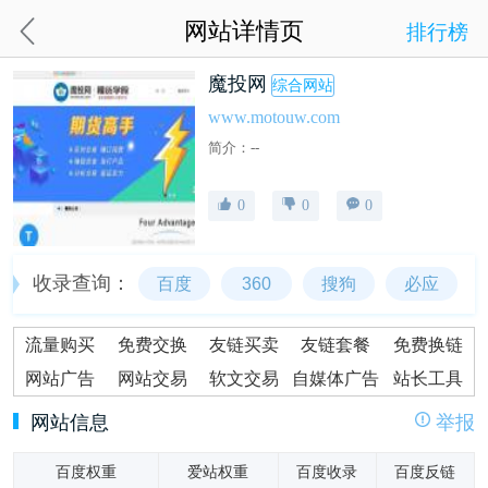
网站详情页
排行榜
魔投网
综合网站
www.motouw.com
简介：--
0
0
0
收录查询：
百度
360
搜狗
必应
流量购买
免费交换
友链买卖
友链套餐
免费换链
网站广告
网站交易
软文交易
自媒体广告
站长工具
网站信息
举报
百度权重
爱站权重
百度收录
百度反链