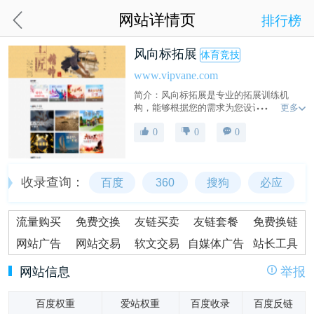
网站详情页
排行榜
风向标拓展
体育竞技
www.vipvane.com
简介：风向标拓展是专业的拓展训练机
更多
构，能够根据您的需求为您设计和提交富
有创意、具有挑战和趣味的解决方案。
0
0
0
收录查询：
百度
360
搜狗
必应
流量购买
免费交换
友链买卖
友链套餐
免费换链
网站广告
网站交易
软文交易
自媒体广告
站长工具
网站信息
举报
百度权重
爱站权重
百度收录
百度反链