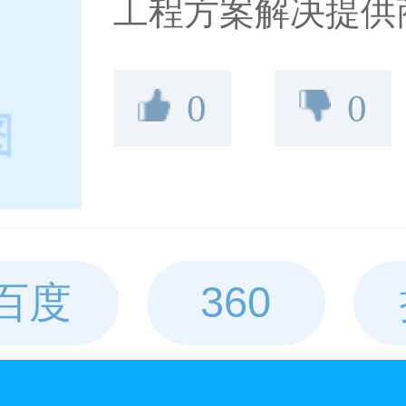
工程方案解决提供
径pe管，pe给水
0
0
电力管等，可定制生产
管，DN200-80
百度
360