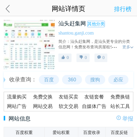
网站详情页
排行榜
汕头赶集网
其他分类
shantou.ganji.com
简介：汕头赶集网，是汕头更专业的分类
更多
信息网！免费发布查询房屋租售、求职招
聘、二手物品、车辆买卖、生活黄页等汕
0
0
0
头实用信息.赶集网-为生活服务
ganji.com！
收录查询：
百度
360
搜狗
必应
流量购买
免费交换
友链买卖
友链套餐
免费换链
网站广告
网站交易
软文交易
自媒体广告
站长工具
网站信息
举报
百度权重
爱站权重
百度收录
百度反链