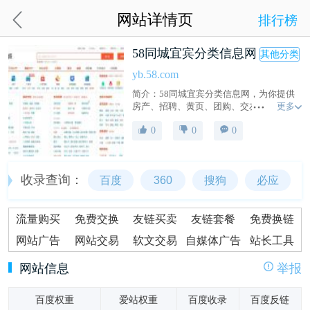
网站详情页
排行榜
58同城宜宾分类信息网
其他分类
yb.58.com
简介：58同城宜宾分类信息网，为你提供
更多
房产、招聘、黄页、团购、交友、二手、
宠物、车辆、周边游等海量分类信息，充
0
0
0
分满足您免费查看/发布信息的需求。宜宾
58同城，专业的分类信息网。
收录查询：
百度
360
搜狗
必应
流量购买
免费交换
友链买卖
友链套餐
免费换链
网站广告
网站交易
软文交易
自媒体广告
站长工具
网站信息
举报
百度权重
爱站权重
百度收录
百度反链