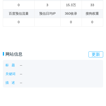
0
3
15.3万
33
百度预估流量
预估日均IP
360收录
搜狗权重
0
0
0
网站信息
更新
标 题
--
关键词
--
描 述
--