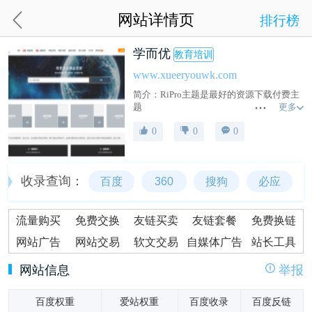
网站详情页
排行榜
学而优
教育培训
www.xueeryouwk.com
简介：RiPro主题是最好的资源下载付费主
更多
题
0
0
0
收录查询：
百度
360
搜狗
必应
流量购买
免费交换
友链买卖
友链套餐
免费换链
网站广告
网站交易
软文交易
自媒体广告
站长工具
网站信息
举报
百度权重
爱站权重
百度收录
百度反链