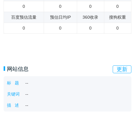
0
0
0
0
百度预估流量
预估日均IP
360收录
搜狗权重
0
0
0
0
网站信息
更新
标 题
--
关键词
--
描 述
--