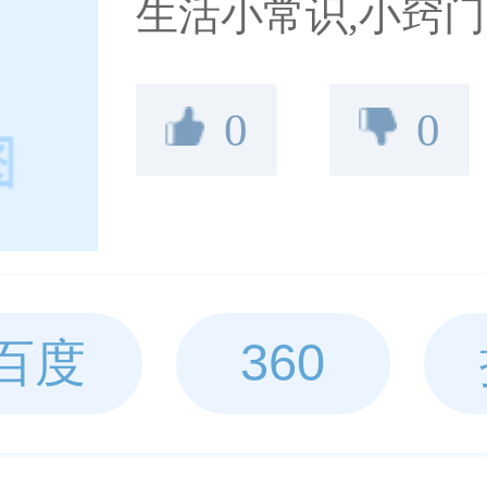
生活小常识,小窍
验技巧，四季生活
0
0
活方式,了解健康
科知识大全.一起
招。
百度
360