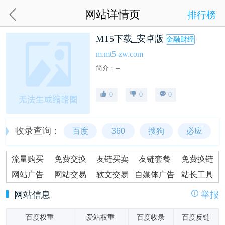
网站详情页
排行榜
MT5下载_安卓版
金融财经
m.mt5-zw.com
简介：--
0
0
0
收录查询：
百度
360
搜狗
必应
流量购买
免费交换
友链买卖
友链套餐
免费换链
网站广告
网站交易
软文交易
自媒体广告
站长工具
网站信息
举报
百度权重
爱站权重
百度收录
百度反链