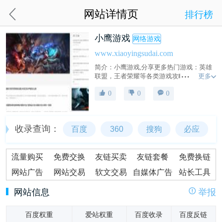
网站详情页
排行榜
小鹰游戏
网络游戏
www.xiaoyingsudai.com
简介：小鹰游戏,分享更多热门游戏：英雄
更多
联盟，王者荣耀等各类游戏攻略，体验更
多游戏乐趣。
0
0
0
收录查询：
百度
360
搜狗
必应
流量购买
免费交换
友链买卖
友链套餐
免费换链
网站广告
网站交易
软文交易
自媒体广告
站长工具
网站信息
举报
百度权重
爱站权重
百度收录
百度反链