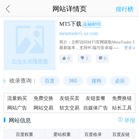
网站详情页
排行榜
MT5下载
金融财经
metatrader5-xz.com
简介：立即访问MT5官网获取MetaTrader 5
更多
最新版本，支持PC端与安卓端免费下载。
该平台支持外汇、黄金、能源等多品种交
0
1
0
易，拥有EA自动化交易、实时行情与高级
图表工具，执行迅速且安全可靠。附带完
整MT5教程，适合新手及资深交易者使
用。
收录查询：
百度
360
搜狗
必应
流量购买
免费交换
友链买卖
友链套餐
免费换链
网站广告
网站交易
软文交易
自媒体广告
站长工具
网站信息
举报
百度权重
爱站权重
百度收录
百度反链