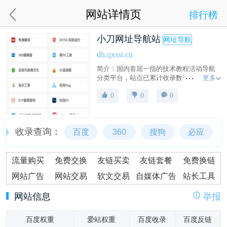
网站详情页
排行榜
小刀网址导航站
网址导航
dh.qxsst.cn
简介：国内首屈一指的技术教程活动导航
更多
分类平台，站点已累计收录数千网站，累
计为中国网民提供多达数亿的访问点击，
0
0
0
满足用户随时查阅最全面最权威的文章资
讯教程
收录查询：
百度
360
搜狗
必应
流量购买
免费交换
友链买卖
友链套餐
免费换链
网站广告
网站交易
软文交易
自媒体广告
站长工具
网站信息
举报
百度权重
爱站权重
百度收录
百度反链