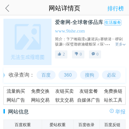
网站详情页
排行榜
爱奢网-全球奢侈品库
生活服务
www.9ishe.com
简介：卞ア缃藉澶х濂渚浜у搴锛渚ㄧ椤剁
更多
骇濂㈠琛璧璁锛瀹楗般琛ㄨ琛ㄣ琚濡缇杞
娓歌绉浜洪恒烘扮绛浜уヤ环般璐涔版锛涓
2
0
0
烘ㄦ渚浠峰肩
收录查询：
百度
360
搜狗
必应
流量购买
免费交换
友链买卖
友链套餐
免费换链
网站广告
网站交易
软文交易
自媒体广告
站长工具
网站信息
举报
百度权重
爱站权重
百度收录
百度反链