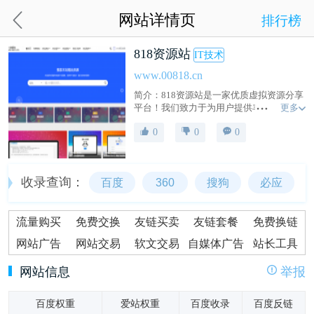
网站详情页
排行榜
818资源站
IT技术
www.00818.cn
简介：818资源站是一家优质虚拟资源分享
更多
平台！我们致力于为用户提供丰富多样的
高质量虚拟资源，包括软件、工具、源
0
0
0
码、教程、游戏及素材等。
收录查询：
百度
360
搜狗
必应
流量购买
免费交换
友链买卖
友链套餐
免费换链
网站广告
网站交易
软文交易
自媒体广告
站长工具
网站信息
举报
百度权重
爱站权重
百度收录
百度反链