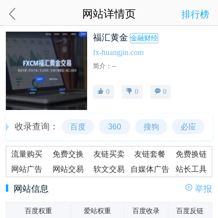
网站详情页
排行榜
福汇黄金
金融财经
fx-huangjin.com
简介：--
0
0
0
收录查询：
百度
360
搜狗
必应
流量购买
免费交换
友链买卖
友链套餐
免费换链
网站广告
网站交易
软文交易
自媒体广告
站长工具
网站信息
举报
百度权重
爱站权重
百度收录
百度反链