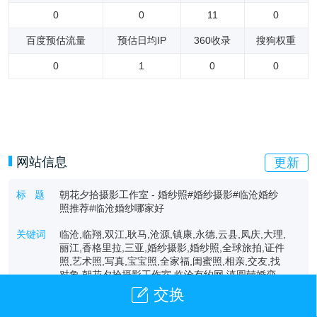
0
0
11
0
百度预估流量
预估日均IP
360收录
搜狗权重
0
1
0
0
网站信息
更新
标 题
朝花夕拾摄影工作室 - 婚纱照#婚纱摄影#临沧婚纱
照推荐#临沧婚纱哪家好
关键词
临沧,临翔,双江,耿马,沧源,镇康,永德,云县,凤庆,大理,
丽江,香格里拉,三亚,婚纱摄影,婚纱照,全球旅拍,证件
照,艺术照,写真,宝宝照,全家福,闺蜜照,相亲,交友,找
对象,朝花夕拾摄影工作室,临沧有约网,滇圆囍婚恋,
滇佳缘婚恋
交换
描 述
朝花夕拾摄影工作室是一家集婚纱摄影、艺术写真、