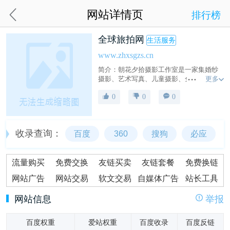
网站详情页
排行榜
全球旅拍网
生活服务
www.zhxsgzs.cn
简介：朝花夕拾摄影工作室是一家集婚纱
更多
摄影、艺术写真、儿童摄影、全家福、宝
宝照及婚庆摄像于一体的个性化摄影机
0
0
0
构！ 朝花夕拾摄影工作室主要技术力量是
由一群经验丰富、有活力、敢于创新的专
业人士领军驻店，着手打造临沧婚纱摄影
新时尚……
收录查询：
百度
360
搜狗
必应
流量购买
免费交换
友链买卖
友链套餐
免费换链
网站广告
网站交易
软文交易
自媒体广告
站长工具
网站信息
举报
百度权重
爱站权重
百度收录
百度反链