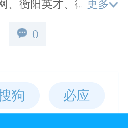
更多
网、衡阳英才、衡阳兼
等衡阳人才相关信息；
0
助衡阳人才提供就业..
搜狗
必应