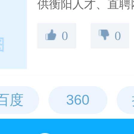
供衡阳人才、直聘
职、衡阳个人简历
0
0
同时衡阳人才网帮
百度
360