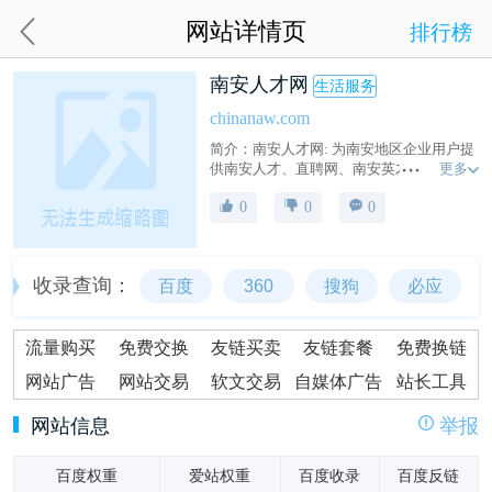
网站详情页
排行榜
南安人才网
生活服务
chinanaw.com
简介：南安人才网: 为南安地区企业用户提
更多
供南安人才、直聘网、南安英才、南安兼
职、南安个人简历等南安人才相关信息；
0
0
0
同时南安人才网帮助南安人才提供就业..
收录查询：
百度
360
搜狗
必应
流量购买
免费交换
友链买卖
友链套餐
免费换链
网站广告
网站交易
软文交易
自媒体广告
站长工具
网站信息
举报
百度权重
爱站权重
百度收录
百度反链