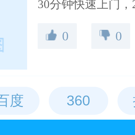
30分钟快速上门，
供通络培元、精品养
0
0
等项目，技师手艺
新用户注册送30
业技师上门按摩。
百度
360