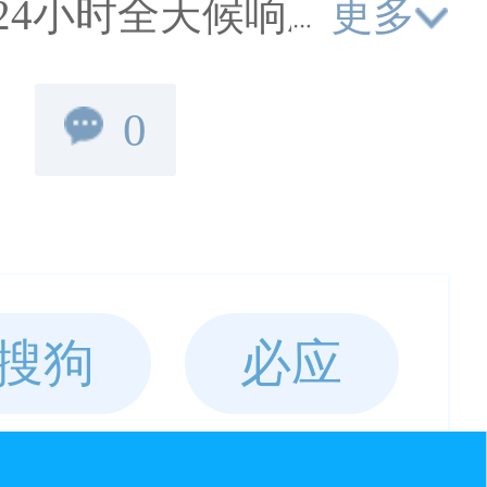
更多
24小时全天候响应。提
生SPA、经典舒缓SPA
0
精湛，平台监管保障。
0元券，安全无忧，预约专
搜狗
必应