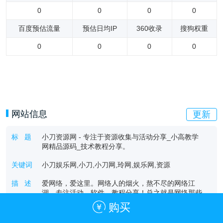
0
0
0
0
百度预估流量
预估日均IP
360收录
搜狗权重
0
0
0
0
网站信息
更新
标 题
小刀资源网 - 专注于资源收集与活动分享_小高教学
网精品源码_技术教程分享。
关键词
小刀娱乐网,小刀,小刀网,玲网,娱乐网,资源
描 述
爱网络，爱这里。网络人的烟火，熬不尽的网络江
湖。专注活动，软件，教程分享！总之就是网络那些
事。精品源码下载_专注资源收集分享_最新技术QQ
购买
资源收集平台_网络技术爱好者的栖息之地_让我们
的技术更上一层楼。