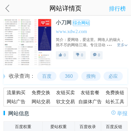
网站详情页
排行榜
小刀网
综合网站
www.xdw2.com
简介：爱网络，爱这里。网络人的烟火，
更多
熬不尽的网络江湖。专注活动，软件，教
程分享！总之就是网络那些事。精品源码
0
0
0
下载_专注资源收集分享_最新技术QQ资源
收集平台_网络技术爱好者的栖息之地_让
我们的技术更上一层楼。
收录查询：
百度
360
搜狗
必应
流量购买
免费交换
友链买卖
友链套餐
免费换链
网站广告
网站交易
软文交易
自媒体广告
站长工具
网站信息
举报
百度权重
爱站权重
百度收录
百度反链