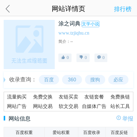
网站详情页
排行榜
涂之词典
文学小说
www.tzjiqhu.cn
简介：--
0
0
0
收录查询：
百度
360
搜狗
必应
流量购买
免费交换
友链买卖
友链套餐
免费换链
网站广告
网站交易
软文交易
自媒体广告
站长工具
网站信息
举报
百度权重
爱站权重
百度收录
百度反链