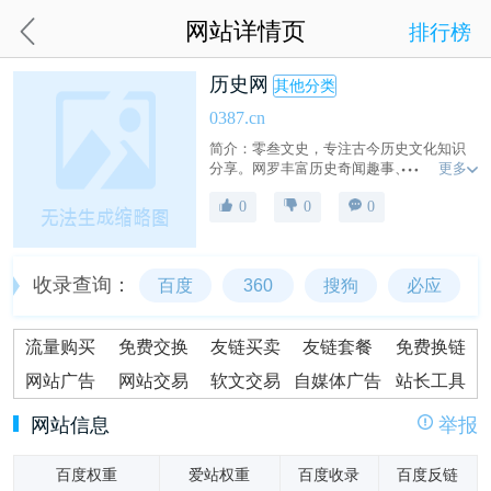
网站详情页
排行榜
历史网
其他分类
0387.cn
简介：零叁文史，专注古今历史文化知识
更多
分享。网罗丰富历史奇闻趣事、详尽历史
人物介绍与珍贵历史资料，助您深度探索
0
0
0
华夏历史的精彩世界。
收录查询：
百度
360
搜狗
必应
流量购买
免费交换
友链买卖
友链套餐
免费换链
网站广告
网站交易
软文交易
自媒体广告
站长工具
网站信息
举报
百度权重
爱站权重
百度收录
百度反链