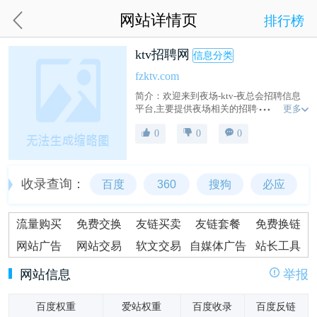
网站详情页
排行榜
ktv招聘网
信息分类
fzktv.com
简介：欢迎来到夜场-ktv-夜总会招聘信息
更多
平台,主要提供夜场相关的招聘信息，‌包括
KTV、‌酒吧、‌夜总会、‌夜店等场所的招聘
0
0
0
需求。‌如服务员、‌DJ、‌酒水促销员等，‌旨
在吸引有志于在夜场行业发展的招聘求职
者。
收录查询：
百度
360
搜狗
必应
流量购买
免费交换
友链买卖
友链套餐
免费换链
网站广告
网站交易
软文交易
自媒体广告
站长工具
网站信息
举报
百度权重
爱站权重
百度收录
百度反链