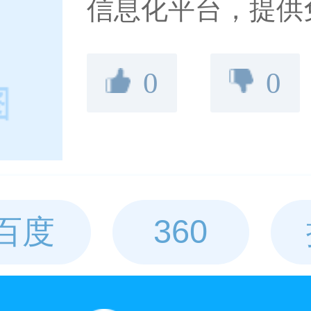
信息化平台，提供
产品供求信息,农产
0
0
畜牧,特种养殖,水
农业技术,种子,农
适合广大农民朋友
百度
360