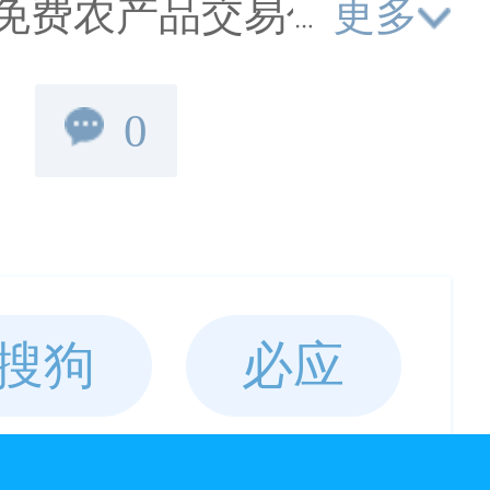
更多
免费农产品交易信息,农
品交易,价格,包括粮油,
0
产品,水果蔬菜,园林花卉,
资机械,农业技术为一体的
的网站！
搜狗
必应