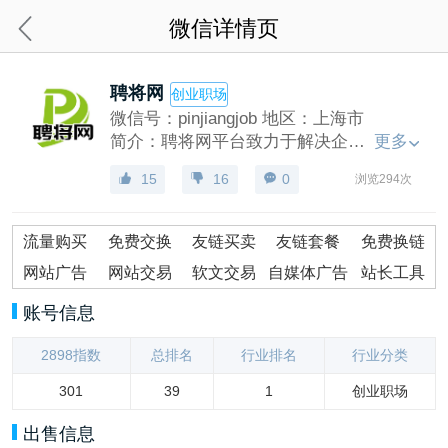
微信详情页
聘将网
创业职场
微信号：
pinjiangjob
地区：
上海市
简介：聘将网平台致力于解决企业招聘成本高、留人难、招聘难的问题；助力人力资源行业共建信用体系、构建良性行业生态；助力求职者实现更大的职业价值。
更多
15
16
0
浏览294次
流量购买
免费交换
友链买卖
友链套餐
免费换链
网站广告
网站交易
软文交易
自媒体广告
站长工具
账号信息
2898指数
总排名
行业排名
行业分类
301
39
1
创业职场
出售信息